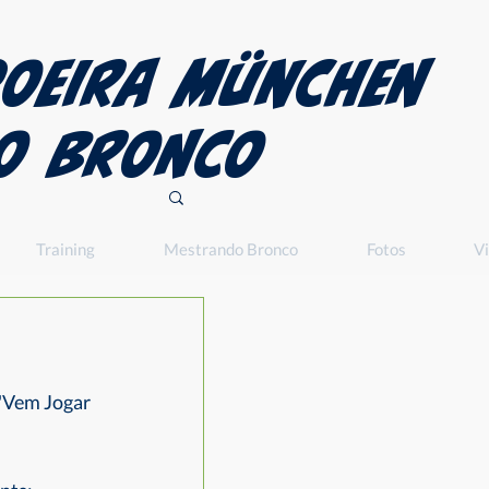
oeira München​
O BRONCO
Training
Mestrando Bronco
Fotos
V
"Vem Jogar 