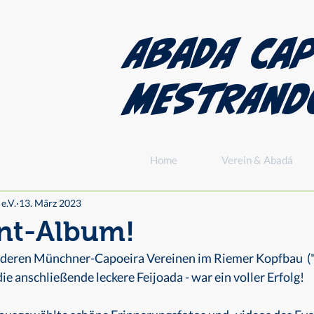
Abada Cap
MESTRAND
Home
Verein & Abadá
e.V.
13. März 2023
nt-Album!
nderen Münchner-Capoeira Vereinen im Riemer Kopfbau  (
e anschließende leckere Feijoada - war ein voller Erfolg! 