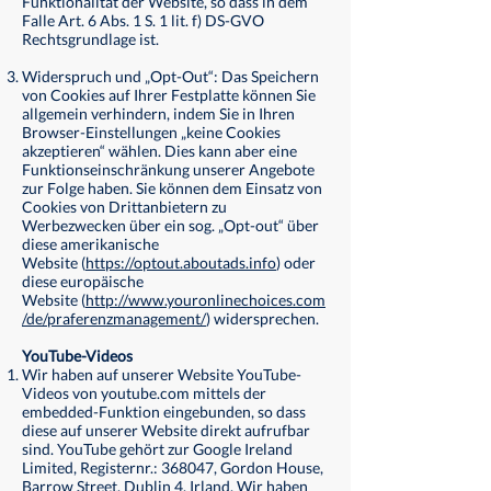
Funktionalität der Website, so dass in dem
Falle Art. 6 Abs. 1 S. 1 lit. f) DS-GVO
Rechtsgrundlage ist.
Widerspruch und „Opt-Out“: Das Speichern
von Cookies auf Ihrer Festplatte können Sie
allgemein verhindern, indem Sie in Ihren
Browser-Einstellungen „keine Cookies
akzeptieren“ wählen. Dies kann aber eine
Funktionseinschränkung unserer Angebote
zur Folge haben. Sie können dem Einsatz von
Cookies von Drittanbietern zu
Werbezwecken über ein sog. „Opt-out“ über
diese amerikanische
Website (
https://optout.aboutads.info
) oder
diese europäische
Website (
http://www.youronlinechoices.com
/de/praferenzmanagement/
) widersprechen.
YouTube-Videos
Wir haben auf unserer Website YouTube-
Videos von youtube.com mittels der
embedded-Funktion eingebunden, so dass
diese auf unserer Website direkt aufrufbar
sind. YouTube gehört zur Google Ireland
Limited, Registernr.: 368047, Gordon House,
Barrow Street, Dublin 4, Irland. Wir haben