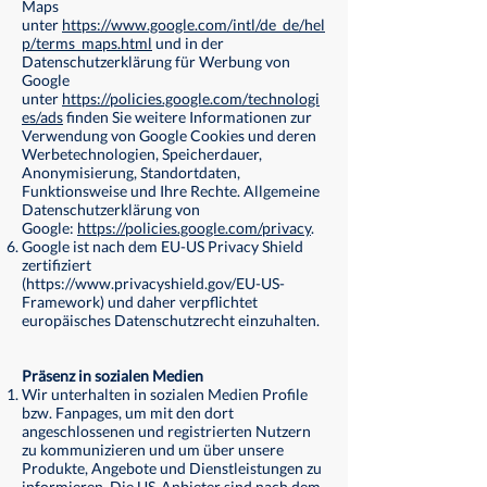
Maps
unter
https://www.google.com/intl/de_de/hel
p/terms_maps.html
und in der
Datenschutzerklärung für Werbung von
Google
unter
https://policies.google.com/technologi
es/ads
finden Sie weitere Informationen zur
Verwendung von Google Cookies und deren
Werbetechnologien, Speicherdauer,
Anonymisierung, Standortdaten,
Funktionsweise und Ihre Rechte. Allgemeine
Datenschutzerklärung von
Google:
https://policies.google.com/privacy
.
Google ist nach dem EU-US Privacy Shield
zertifiziert
(
https://www.privacyshield.gov/EU-US-
Framework)
und daher verpflichtet
europäisches Datenschutzrecht einzuhalten.
Präsenz in sozialen Medien
Wir unterhalten in sozialen Medien Profile
bzw. Fanpages, um mit den dort
angeschlossenen und registrierten Nutzern
zu kommunizieren und um über unsere
Produkte, Angebote und Dienstleistungen zu
informieren. Die US-Anbieter sind nach dem