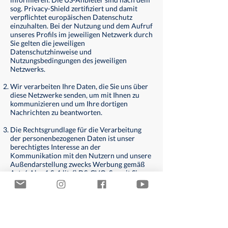
sog. Privacy-Shield zertifiziert und damit
verpflichtet europäischen Datenschutz
einzuhalten. Bei der Nutzung und dem Aufruf
unseres Profils im jeweiligen Netzwerk durch
Sie gelten die jeweiligen
Datenschutzhinweise und
Nutzungsbedingungen des jeweiligen
Netzwerks.
Wir verarbeiten Ihre Daten, die Sie uns über
diese Netzwerke senden, um mit Ihnen zu
kommunizieren und um Ihre dortigen
Nachrichten zu beantworten.
Die Rechtsgrundlage für die Verarbeitung
der personenbezogenen Daten ist unser
berechtigtes Interesse an der
Kommunikation mit den Nutzern und unsere
Außendarstellung zwecks Werbung gemäß
Art. 6 Abs. 1 S. 1 lit. f) DS-GVO. Soweit Sie
dem Verantwortlichen des sozialen
Netzwerks eine Einwilligung in die
Verarbeitung Ihrer personenbezogenen
Daten erteilt haben, ist Rechtsgrundlage Art.
6 Abs. 1 S. 1 lit. a) und Art. 7 DS-GVO.