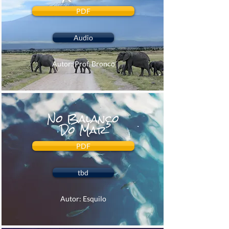
PDF
Audio
Autor: Prof. Bronco
No Balanço
Do Mar
PDF
tbd
Autor: Esquilo