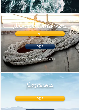
Navio do Opressor
PDF
PDF
Autor: Perninha/RJ
Nostalgia
PDF