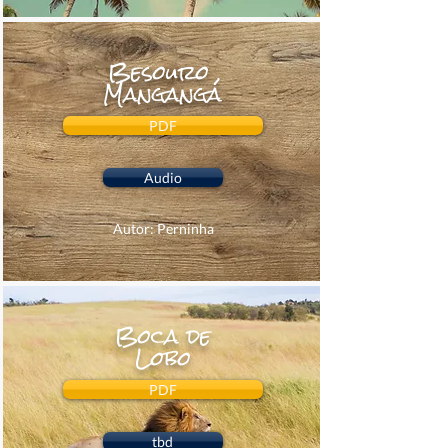
Besouro
Mangangá
PDF
Audio
Autor: Perninha
Boca de
Lobo
PDF
tbd