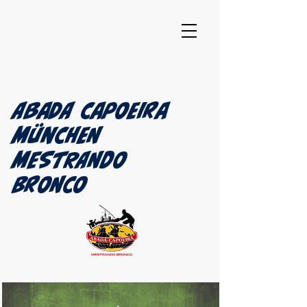
Abada Capoeira
München​
MESTRANDO
BRONCO