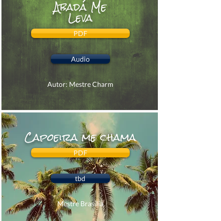
Abadá Me
Leva
PDF
Audio
Autor: Mestre Charm
Capoeira me chama
PDF
tbd
Mestre Brasília