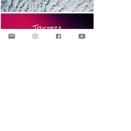
Tristeza
de aidê
PDF
PDF
Autor: Caxias
Vou lá pra beira do
mar
PDF