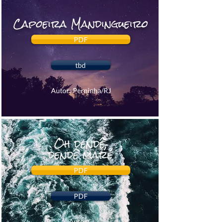
Capoeira Mandingueiro
PDF
tbd
Autor: Perninha/RJ
Oh dendê,
dendê maré
PDF
PDF
Autor: -