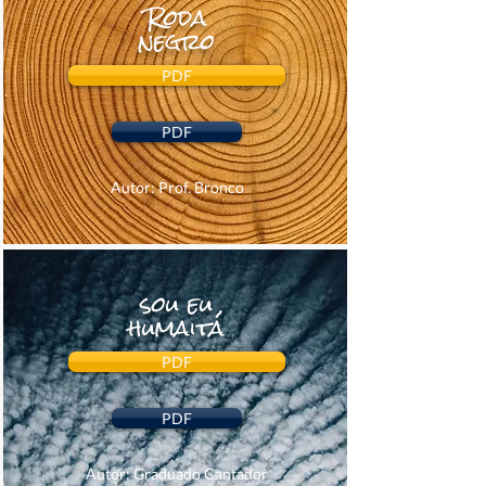
Roda
negro
PDF
PDF
Autor: Prof. Bronco
sou eu
humaitá
PDF
PDF
Autor: Graduado Cantador