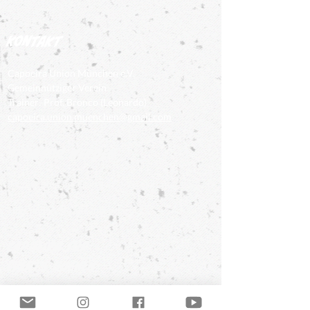
Kontakt
Capoeira Union München e.V.
Gemeinnütziger Verein
Trainer: Prof. Bronco (Leonardo)
capoeira.union.muenchen@gmail.com
Sponsor werden
Sie möchten unseren gerne Verein unterstützen?
Hier finden Sie alle Infos dazu
Capoeira für
Events buchen
Ob Firmenevent, Straßenfest oder
Kindergartenprojekt Capoeira bringt überall gute